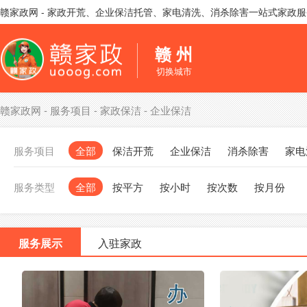
赣家政网 - 家政开荒、企业保洁托管、家电清洗、消杀除害一站式家政
赣 州
切换城市
赣家政网
-
服务项目
-
家政保洁
-
企业保洁
服务项目
全部
保洁开荒
企业保洁
消杀除害
家电
服务类型
全部
按平方
按小时
按次数
按月份
服务展示
入驻家政