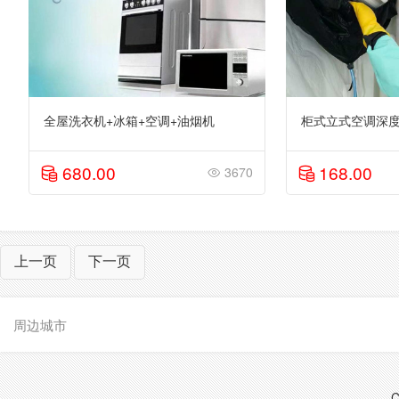
全屋洗衣机+冰箱+空调+油烟机
柜式立式空调深度清
680.00
168.00
3670
上一页
下一页
周边城市
C