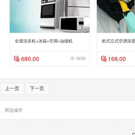
全屋洗衣机+冰箱+空调+油烟机
柜式立式空调深度清
680.00
168.00
3638
上一页
下一页
周边城市
C