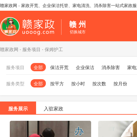
赣家政网 - 家政开荒、企业保洁托管、家电清洗、消杀除害一站式家政
赣 州
切换城市
赣家政网
-
服务项目
-
保姆护工
服务项目
全部
保洁开荒
企业保洁
消杀除害
家电
服务类型
全部
按平方
按小时
按次数
按月份
服务展示
入驻家政