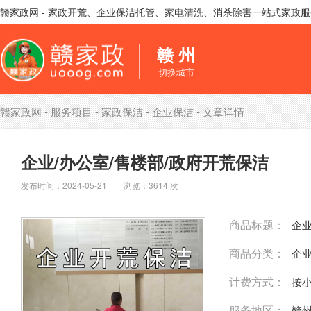
赣家政网 - 家政开荒、企业保洁托管、家电清洗、消杀除害一站式家政
赣 州
切换城市
赣家政网
-
服务项目
-
家政保洁
-
企业保洁
- 文章详情
企业/办公室/售楼部/政府开荒保洁
发布时间：2024-05-21 浏览：3614 次
商品标题：
企业
商品分类：
企
计费方式：
按
服务地区：
赣州